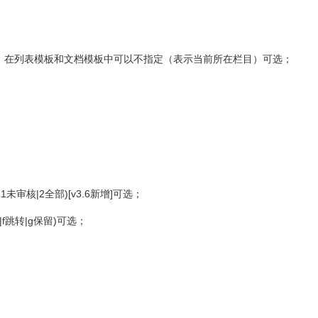
用"，"分割。在列表模板和文档模板中可以不指定（表示当前所在栏目）可选；
|1未审核|2全部)[v3.6新增]可选；
幻灯|f跳转|g保留)可选；