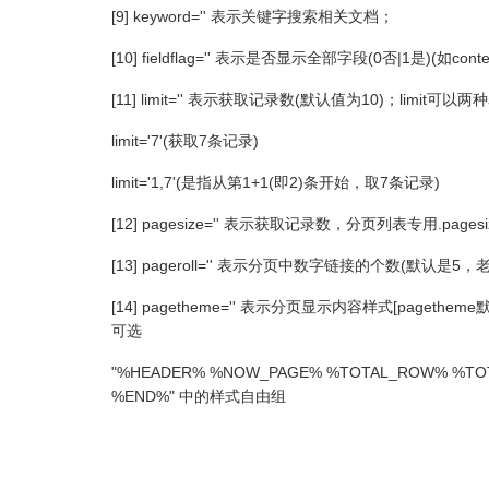
[9] keyword='' 表示关键字搜索相关文档；
[10] fieldflag='' 表示是否显示全部字段(0否|1是)(如cont
[11] limit='' 表示获取记录数(默认值为10)；limit可
limit='7'(获取7条记录)
limit='1,7'(是指从第1+1(即2)条开始，取7条记录)
[12] pagesize='' 表示获取记录数，分页列表专用.pagesiz
[13] pageroll='' 表示分页中数字链接的个数(默认是5
[14] pagetheme='' 表示分页显示内容样式[pagetheme
可选
"%HEADER% %NOW_PAGE% %TOTAL_ROW% %TOT
%END%" 中的样式自由组