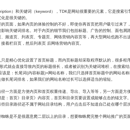
cription）和关键词（keyword），TDK是网站很重要的元素，它是搜索
优化是很关键的。
要的页面，如果内页的体验控制的不好，即使你再首页把用户吸引过来了
接影响关键词排名。对于内页的细节我们包括标题、广告的控制、面包屑
、频道页、列表页、专题页、网络营销内容页等，再大型网站也跑不出
接着栏目页，然后列表页 后网络营销内容页。
人只是精心优化设置了首页标题，而内页标题却采取程序默认的，很多程
的形式就会直接导致内页的标题很长，或者被识别为关键词堆积，在搜索结
应该是：长尾词(内容标题)+网站名称，我们只选择首页标题中的网站名称
去做长尾词排名，如果我们的网站名称过长可以选择适当的缩短。
路径一方面是方便内页和首页权重传递、导出、导入等等，另一方面是方
都是：首页》目录页》内容页，首页和目录页要设置成能够点击的锚文字
，有些目录路径还不属于网站目录结构，用户点击后不知道自己处在哪个层
讲蜘蛛是不是很愿意爬二层以上的目录，想要蜘蛛爬完整个网站推广的页面