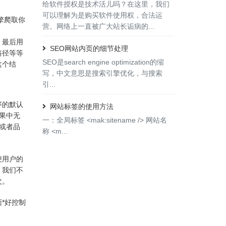
给软件授权是技术活儿吗？在这里，我们
可以理解为是购买软件使用权，合法运
引擎爬取你
营。网络上一直被广大站长诟病的...
，最后用
SEO网站内页的细节处理
路径等等
SEO是search engine optimization的缩
这个结
写，中文意思是搜索引擎优化，与搜索
引...
序的默认
网站标签的使用方法
果中无
一：全局标签 <mak:sitename /> 网站名
或者品
称 <m...
便用户的
。我们不
次。
*好控制