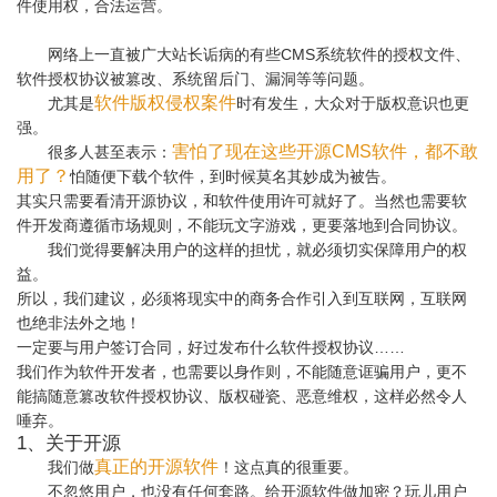
件使用权，合法运营。
网络上一直被广大站长诟病的有些CMS系统软件的授权文件、
软件授权协议被篡改、系统留后门、漏洞等等问题。
软件版权侵权案件
尤其是
时有发生，大众对于版权意识也更
强。
害怕了现在这些开源CMS软件，都不敢
很多人甚至表示：
用了？
怕随便下载个软件，到时候莫名其妙成为被告。
其实只需要看清开源协议，和软件使用许可就好了。当然也需要软
件开发商遵循市场规则，不能玩文字游戏，更要落地到合同协议。
我们觉得要解决用户的这样的担忧，就必须切实保障用户的权
益。
所以，我们建议，必须将现实中的商务合作引入到互联网，互联网
也绝非法外之地！
一定要与用户签订合同，好过发布什么软件授权协议……
我们作为软件开发者，也需要以身作则，不能随意诓骗用户，更不
能搞随意篡改软件授权协议、版权碰瓷、恶意维权，这样必然令人
唾弃。
1、关于开源
真正的开源软件
我们做
！这点真的很重要。
不忽悠用户，也没有任何套路。给开源软件做加密？玩儿用户