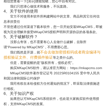
相信您查看一下[演示]便能知晓，您心中自有对比。
我们只想潜心做技术和服务，不玩套路。
4、关于软件的使用
官方不对使用本软件所构建网站中的文章、商品和其它任何信
息承担责任
不管您通过任何渠道下载本软件，您一旦开始安装MKapCMS，即被
视为完全理解并接受MKapCMS授权声明和开源协议的各项条款。
5、关于破解软件？
没那么夸张，也不需要有心人去做什么破解，去除所
谓“Powered by MKapCMS”，不用费那心思。
不会去做加密授权码或者商业编译与
我们既然是开源，就
授权验证文件、付费插件验证
等之类什么的。
但是，需要提醒的是“版权所有，侵权必究”。
购买MKapCMS软件，请认准官方网站： https://mkapcms.com
MKapCMS软件著作登记证号 2022SR0104155 受中华人民共
和国法律和国际公约保护
我司有权在未给侵权方任何通知的情况下，即采取法律措施进
行维权。
6、关于知识产权
如果您认可MKapCMS系统软件，也欢迎大家购买软件使用授
权，支持MKapCMS的发展。