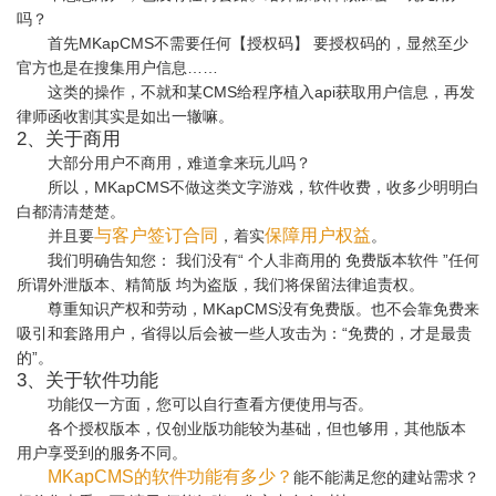
吗？
首先MKapCMS不需要任何【授权码】 要授权码的，显然至少
官方也是在搜集用户信息……
这类的操作，不就和某CMS给程序植入api获取用户信息，再发
律师函收割其实是如出一辙嘛。
2、关于商用
大部分用户不商用，难道拿来玩儿吗？
所以，MKapCMS不做这类文字游戏，软件收费，收多少明明白
白都清清楚楚。
与客户签订合同
保障用户权益
并且要
，着实
。
我们明确告知您： 我们没有“ 个人非商用的 免费版本软件 ”任何
所谓外泄版本、精简版 均为盗版，我们将保留法律追责权。
尊重知识产权和劳动，MKapCMS没有免费版。也不会靠免费来
吸引和套路用户，省得以后会被一些人攻击为：“免费的，才是最贵
的”。
3、关于软件功能
功能仅一方面，您可以自行查看方便使用与否。
各个授权版本，仅创业版功能较为基础，但也够用，其他版本
用户享受到的服务不同。
MKapCMS的软件功能有多少？
能不能满足您的建站需求？